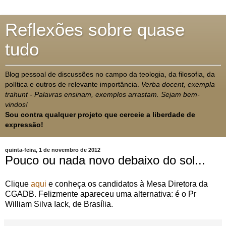
Reflexões sobre quase
tudo
Blog pessoal de discussões no campo da teologia, da filosofia, da
política e outros de relevante importância.
Verba docent, exempla
trahunt - Palavras ensinam, exemplos arrastam. Sejam bem-
vindos!
Sou contra qualquer projeto que cerceie a liberdade de
expressão!
quinta-feira, 1 de novembro de 2012
Pouco ou nada novo debaixo do sol...
Clique
aqui
e conheça os candidatos à Mesa Diretora da
CGADB. Felizmente apareceu uma alternativa: é o Pr
William Silva Iack, de Brasília.